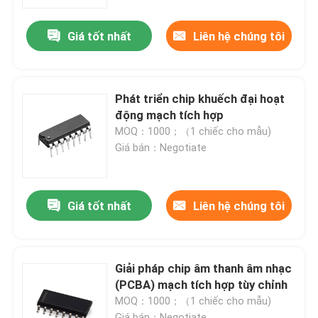
Giá tốt nhất
Liên hệ chúng tôi
Tham quan nhà máy
Kiểm soát chất lượng
Phát triển chip khuếch đại hoạt
động mạch tích hợp
Liên hệ chúng tôi
MOQ：1000；（1 chiếc cho mẫu)
Giá bán：Negotiate
Mạch tích hợp tùy chỉnh
Giá tốt nhất
Liên hệ chúng tôi
Thiết kế chip vi mạch
Phát triển mạch tích hợp
Giải pháp chip âm thanh âm nhạc
(PCBA) mạch tích hợp tùy chỉnh
MOQ：1000；（1 chiếc cho mẫu)
Lắp ráp bảng mạch in
Giá bán：Negotiate