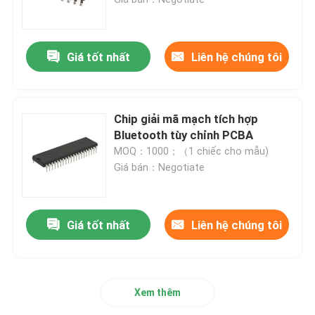
PCB PCBA
Giá tốt nhất
Liên hệ chúng tôi
Hội đồng PCB
Chip giải mã mạch tích hợp
Chip video HDMI
Bluetooth tùy chỉnh PCBA
MOQ：1000；（1 chiếc cho mẫu)
Giá bán：Negotiate
Chip IC âm thanh
Chip IC khuếch đại
Giá tốt nhất
Liên hệ chúng tôi
Chip ngoại vi USB
Xem thêm
Chip quản lý điện năng